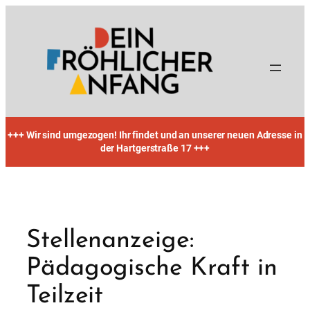
Zum
Inhalt
springen
+++ Wir sind umgezogen! Ihr findet und an unserer neuen Adresse in
der Hartgerstraße 17 +++
Stellenanzeige:
Pädagogische Kraft in
Teilzeit