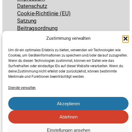
Datenschutz
Cookie-Richtlinie (EU)
Satzung
Beitragsordnung
das Nützliche
Zustimmung verwalten
Kontakt & Anfahrt
Um dir ein optimales Erlebnis zu bieten, verwenden wir Technologien wie
Jobs
Cookies, um Geräteinformationen zu speichern und/oder darauf zuzugreifen.
Interner Bereich
Wenn du diesen Technologien zustimmst, können wir Daten wie das
Surfverhalten oder eindeutige IDs auf dieser Website verarbeiten. Wenn du
deine Zustimmung nicht erteilst oder zurückziehst, können bestimmte
Merkmale und Funktionen beeinträchtigt werden.
Dienste verwalten
E-Mail
Instagram
Suchen
Akzeptieren
Ablehnen
© Dein Fröhlicher Anfang
Einstellungen ansehen