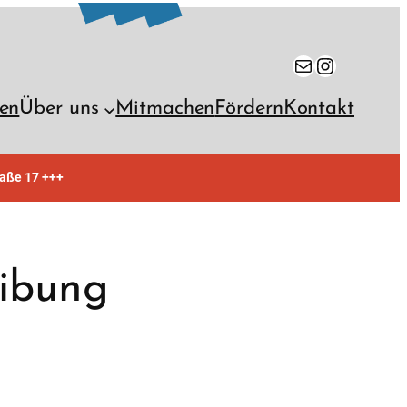
E-Mail
Instagra
en
Über uns
Mitmachen
Fördern
Kontakt
raße 17 +++
eibung