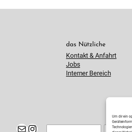
das Nützliche
Kontakt & Anfahrt
Jobs
Interner Bereich
Um dir ein o
Geräteinform
E-Mail
Instagram
Technologien
Suchen