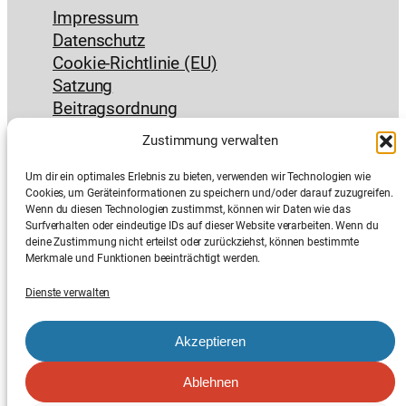
Impressum
Datenschutz
Cookie-Richtlinie (EU)
Satzung
Beitragsordnung
das Nützliche
Zustimmung verwalten
Kontakt & Anfahrt
Um dir ein optimales Erlebnis zu bieten, verwenden wir Technologien wie
Jobs
Cookies, um Geräteinformationen zu speichern und/oder darauf zuzugreifen.
Interner Bereich
Wenn du diesen Technologien zustimmst, können wir Daten wie das
Surfverhalten oder eindeutige IDs auf dieser Website verarbeiten. Wenn du
deine Zustimmung nicht erteilst oder zurückziehst, können bestimmte
Merkmale und Funktionen beeinträchtigt werden.
Dienste verwalten
E-Mail
Instagram
Suchen
Akzeptieren
Ablehnen