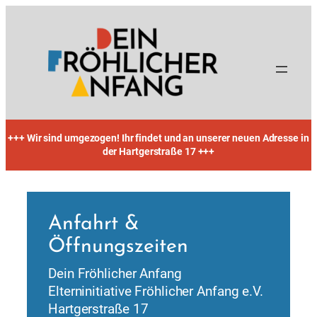
Zum
Inhalt
springen
+++ Wir sind umgezogen! Ihr findet und an unserer neuen Adresse in
der Hartgerstraße 17 +++
Anfahrt &
Öffnungszeiten
Dein Fröhlicher Anfang
Elterninitiative Fröhlicher Anfang e.V.
Hartgerstraße 17