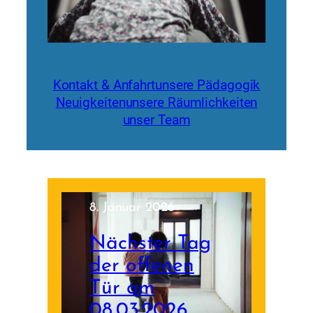
Kontakt & Anfahrt
unsere Pädagogik
Neuigkeiten
unsere Räumlichkeiten
unser Team
8. Januar 2026
Nächster Tag
der offenen
Tür am
08.03.2026