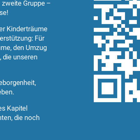
e zweite Gruppe –
se!
er Kinderträume
erstützung: Für
äume, den Umzug
e, die unseren
Geborgenheit,
eben.
s Kapitel
ten, die noch