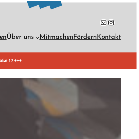
E-Mail
Instagra
en
Über uns
Mitmachen
Fördern
Kontakt
raße 17 +++